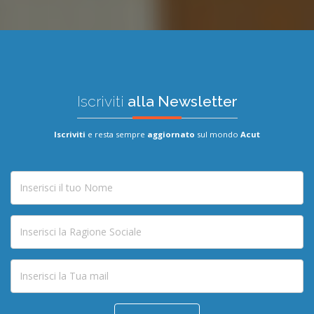
Iscriviti
alla Newsletter
Iscriviti
e resta sempre
aggiornato
sul mondo
Acut
Nome
Ragione
Sociale
Email