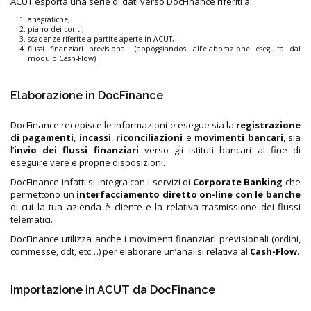
ACUT esporta una serie di dati verso DocFinance riferiti a:
anagrafiche,
piano dei conti,
scadenze riferite a partite aperte in ACUT,
flussi finanziari previsionali (appoggiandosi all’elaborazione eseguita dal
modulo Cash-Flow)
Elaborazione in DocFinance
DocFinance recepisce le informazioni e esegue sia la
registrazione
di pagamenti
,
incassi
,
riconciliazioni
e
movimenti bancari
, sia
l’
invio dei flussi finanziari
verso gli istituti bancari al fine di
eseguire vere e proprie disposizioni.
DocFinance infatti si integra con i servizi di
Corporate Banking
che
permettono un
interfacciamento diretto on-line con le banche
di cui la tua azienda è cliente e la relativa trasmissione dei flussi
telematici.
DocFinance utilizza anche i movimenti finanziari previsionali (ordini,
commesse, ddt, etc…) per elaborare un’analisi relativa al
Cash-Flow
.
Importazione in ACUT da DocFinance