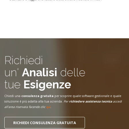
Richiedi
un'
Analisi
delle
tue
Esigenze
Chiedi una
consulenza gratuita
per scoprire quale software gestionale e quale
soluzione è più adatta alla tua azienda.
Per
richiedere assistenza tecnica
accedi
all'area riservata facendo clic
qui
.
RICHIEDI CONSULENZA GRATUITA