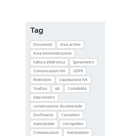
Tag
Documenti
Area archivi
Area Amministrazione
Fattura elettronica
Spesometro
Comunicazioni IVA
GDPR
Restrizioni
Liquidazione IVA
YouDox
siti
Contabilità
Esterometro
conservazione documentale
DocFinance
Connettori
AutoUpdate
corrispettivi
Comunicazioni
Automatismi