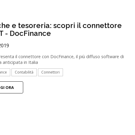
he e tesoreria: scopri il connettore
 - DocFinance
2019
senta il connettore con DocFinance, il più diffuso software di
a anticipata in Italia
ance
Contabilità
Connettori
GGI ORA