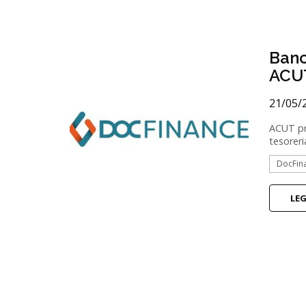
Banc
ACUT
21/05/
ACUT pre
tesoreri
DocFin
LE