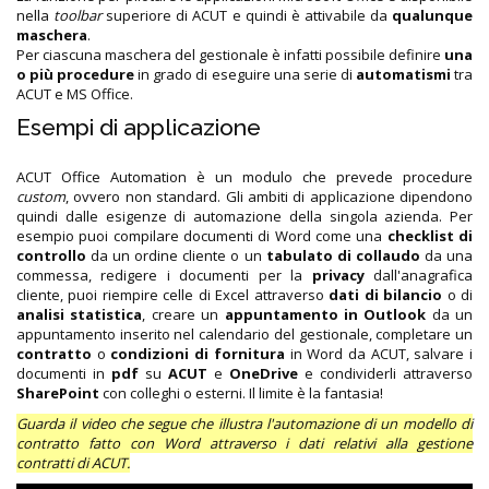
nella
toolbar
superiore di ACUT e quindi è attivabile da
qualunque
maschera
.
Per ciascuna maschera del gestionale è infatti possibile definire
una
o più procedure
in grado di eseguire una serie di
automatismi
tra
ACUT e MS Office.
Esempi di applicazione
ACUT Office Automation è un modulo che prevede procedure
custom
, ovvero non standard. Gli ambiti di applicazione dipendono
quindi dalle esigenze di automazione della singola azienda. Per
esempio puoi compilare documenti di Word come una
checklist di
controllo
da un ordine cliente o un
tabulato di collaudo
da una
commessa, redigere i documenti per la
privacy
dall'anagrafica
cliente, puoi riempire celle di Excel attraverso
dati di bilancio
o di
analisi statistica
, creare un
appuntamento in Outlook
da un
appuntamento inserito nel calendario del gestionale, completare un
contratto
o
condizioni di fornitura
in Word da ACUT, salvare i
documenti in
pdf
su
ACUT
e
OneDrive
e condividerli attraverso
SharePoint
con colleghi o esterni. Il limite è la fantasia!
Guarda il video che segue che illustra l'automazione di un modello di
contratto fatto con Word attraverso i dati relativi alla gestione
contratti di ACUT.